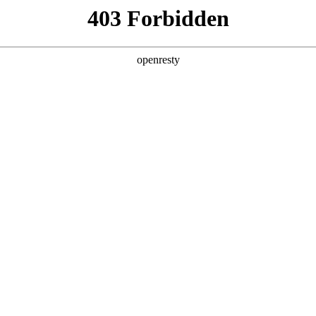
·科纳特即将加盟皇马，4年合约敲定在即
科纳特即将加盟皇马，4年合